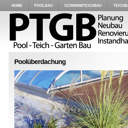
HOME
POOLBAU
SCHWIMMTEICHBAU
TEICHB
Poolüberdachung